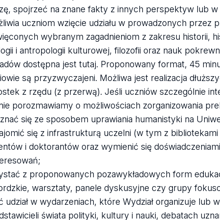
zę, spojrzeć na znane fakty z innych perspektyw lub 
liwia uczniom wzięcie udziału w prowadzonych przez
ięconych wybranym zagadnieniom z zakresu historii, hist
ogii i antropologii kulturowej, filozofii oraz nauk pokrew
adów dostępna jest tutaj. Proponowany format, 45 minut
iowie są przyzwyczajeni. Możliwa jest realizacja dłuż
ostek z rzędu (z przerwą). Jeśli uczniów szczególnie inter
nie porozmawiamy o możliwościach zorganizowania prel
znać się ze sposobem uprawiania humanistyki na Uniw
ajomić się z infrastrukturą uczelni (w tym z bibliotekam
entów i doktorantów oraz wymienić się doświadczeniam
teresowań;
ystać z proponowanych pozawykładowych form edukacyj
ordzkie, warsztaty, panele dyskusyjne czy grupy fokus
ć udział w wydarzeniach, które Wydział organizuje lub 
dstawicieli świata polityki, kultury i nauki, debatach