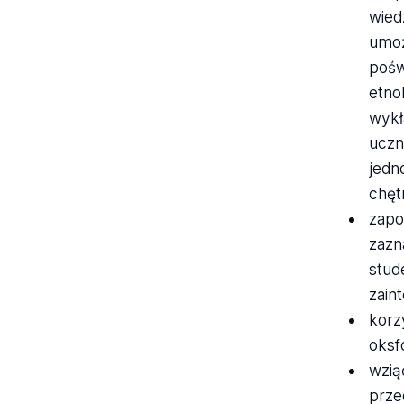
wied
umoż
pośw
etnol
wykł
uczn
jedn
chęt
zapo
zazn
stud
zain
korz
oksf
wzią
prze