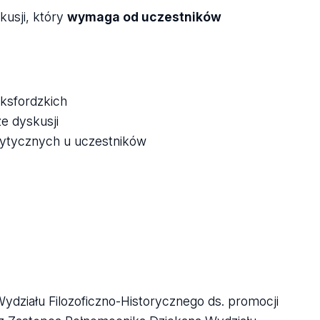
usji, który
wymaga od uczestników
.
oksfordzkich
e dyskusji
krytycznych u uczestników
działu Filozoficzno-Historycznego ds. promocji