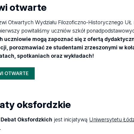
wi otwarte
zwi Otwartych Wydziału Filozoficzno-Historycznego UŁ n
pierwszy powitaliśmy uczniów szkół ponadpodstawowy
h uczniowie mogą zapoznać się z ofertą dydaktyczn
acji, porozmawiać ze studentami zrzeszonymi w ko
atach, spotkaniach oraz wykładach!
WI OTWARTE
aty oksfordzkie
j Debat Oksfordzkich
jest inicjatywą
Uniwersytetu Łód
.