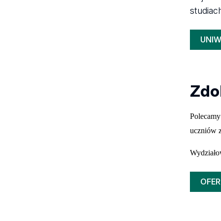
studiac
UNI
Zdo
Polecamy
uczniów 
Wydziało
OFER