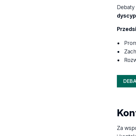
Debaty 
dyscypl
Przeds
Prom
Zach
Rozw
DEBA
Kon
Za wspó