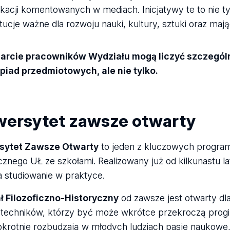
ikacji komentowanych w mediach. Inicjatywy te to nie ty
ytucje ważne dla rozwoju nauki, kultury, sztuki oraz ma
arcie pracowników Wydziału mogą liczyć szczególn
piad przedmiotowych, ale nie tylko.
wersytet zawsze otwarty
sytet Zawsze Otwarty
to jeden z kluczowych program
cznego UŁ ze szkołami. Realizowany już od kilkunastu la
 studiowanie w praktyce.
ł Filozoficzno-Historyczny
od zawsze jest otwarty dla
i techników, którzy być może wkrótce przekroczą progi
okrotnie rozbudzają w młodych ludziach pasje naukowe, 