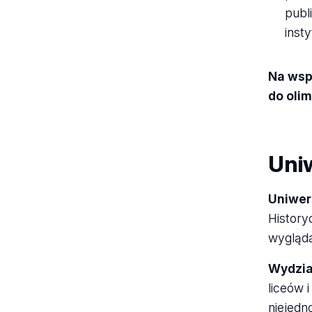
publ
inst
Na wsp
do olim
Uni
Uniwer
History
wygląda
Wydzia
liceów 
niejedn