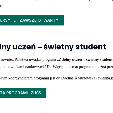
h.
WERSYTET ZAWSZE OTWARTY
lny uczeń – świetny student
 również Państwa uwadze program
„Zdolny uczeń – świetny student
z pracownikami naukowymi UŁ. Więcej na temat programu można prze
wym koordynatorem programu jest
dr Ewelina Kostrzewska
(ewelina.k
TA PROGRAMU ZUŚS