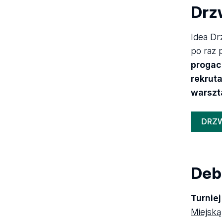
Drz
Idea Dr
po raz 
progac
rekrut
warszt
DRZ
Deb
Turnie
Miejską