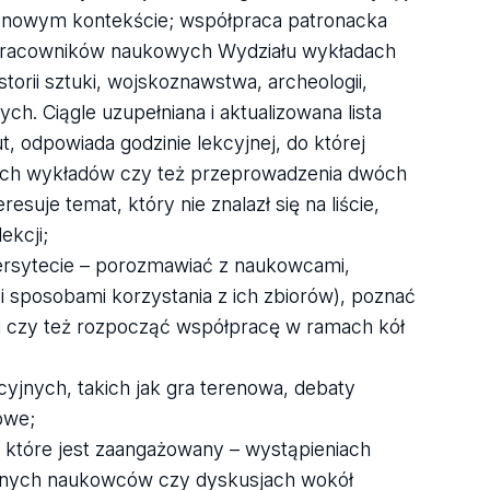
w nowym kontekście; współpraca patronacka
 pracowników naukowych Wydziału wykładach
orii sztuki, wojskoznawstwa, archeologii,
nych. Ciągle uzupełniana i aktualizowana lista
, odpowiada godzinie lekcyjnej, do której
szych wykładów czy też przeprowadzenia dwóch
esuje temat, który nie znalazł się na liście,
ekcji;
ersytecie – porozmawiać z naukowcami,
i i sposobami korzystania z ich zbiorów), poznać
i czy też rozpocząć współpracę w ramach kół
nych, takich jak gra terenowa, debaty
owe;
w które jest zaangażowany – wystąpieniach
 uznanych naukowców czy dyskusjach wokół