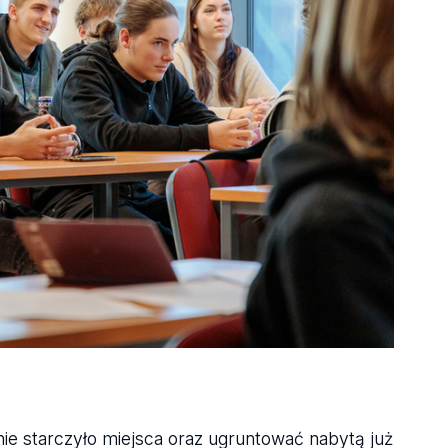
 nie starczyło miejsca oraz ugruntować nabytą już