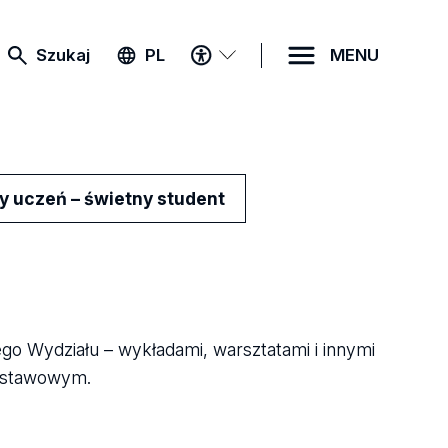
MENU
Szukaj
PL
MENU
DOSTĘPNOŚCI
y uczeń – świetny student
go Wydziału – wykładami, warsztatami i innymi
dstawowym.