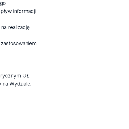
ego
pływ informacji
a realizację
 z zastosowaniem
torycznym UŁ.
 na Wydziale.