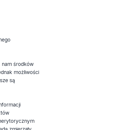
znego
k nam środków
ednak możliwości
usze są
nformacji
któw
merytorycznym
ędą zmierzały