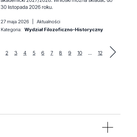
akademicki 2027/2028. Wnioski można składać do
30 listopada 2026 roku.
27 maja 2026
|
Aktualności
Kategoria:
Wydział Filozoficzno-Historyczny
Strona
Strona
Strona
Strona
Strona
Strona
Strona
Strona
Strona
Strona
last
2
3
4
5
6
7
8
9
10
…
12