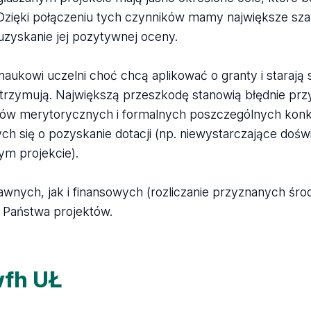
 Dzięki połączeniu tych czynników mamy największe sz
 uzyskanie jej pozytywnej oceny.
ukowi uczelni choć chcą aplikować o granty i starają s
 otrzymują. Największą przeszkodę stanowią błędnie pr
yteriów merytorycznych i formalnych poszczególnych kon
ch się o pozyskanie dotacji (np. niewystarczające dośw
ym projekcie).
awnych, jak i finansowych (rozliczanie przyznanych śro
 Państwa projektów.
wfh UŁ