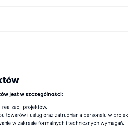
lizowane na Wydziale Filozoficzno-Historycznym UŁ.
rojekty, zrealizowane na Wydziale Filozoficzno-Histo
ektów
tów jest w szczególności:
realizacji projektów.
_WFH
u towarów i usług oraz zatrudniania personelu w projek
anie w zakresie formalnych i technicznych wymagań.