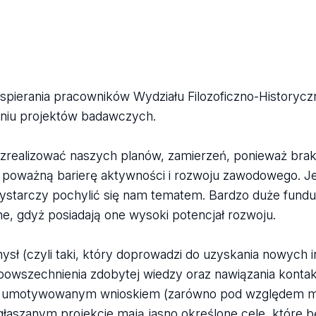
spierania pracowników Wydziału Filozoficzno-Historyc
waniu projektów badawczych.
realizować naszych planów, zamierzeń, ponieważ bra
ć poważną barierę aktywności i rozwoju zawodowego. J
 wystarczy pochylić się nam tematem. Bardzo duże fund
e, gdyż posiadają one wysoki potencjał rozwoju.
ł (czyli taki, który doprowadzi do uzyskania nowych i
powszechnienia zdobytej wiedzy oraz nawiązania konta
nio umotywowanym wnioskiem (zarówno pod względem 
głaszanym projekcie mają jasno określone cele, które b