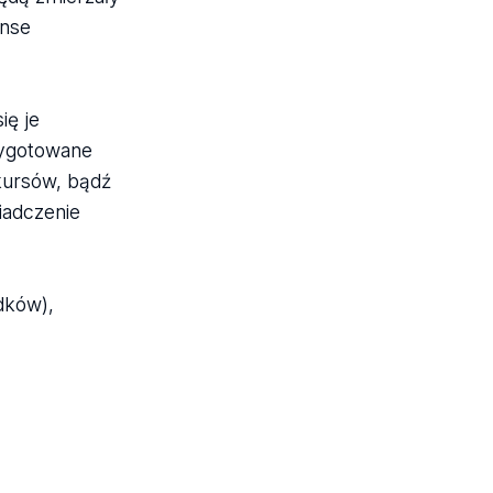
anse
ię je
zygotowane
kursów, bądź
iadczenie
dków),