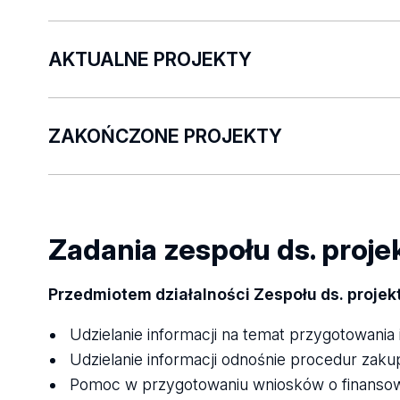
AKTUALNE PROJEKTY
W załączonym pliku przedstawiamy projekty rea
ZAKOŃCZONE PROJEKTY
W załączonym pliku przedstawiamy zakończone p
2018 roku.
Zadania zespołu ds. proj
Projekty_realizowane_na_WFH.pdf
Przedmiotem działalności Zespołu ds. projek
Udzielanie informacji na temat przygotowania i 
Projekty_zakończone__zrealizowane_na
Udzielanie informacji odnośnie procedur zakup
.pdf
Pomoc w przygotowaniu wniosków o finansow