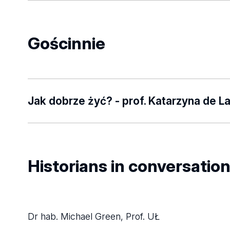
Listen here
Gościnnie
Jak dobrze żyć? - prof. Katarzyna de L
https://radio357.pl/podcasty/audycje/aleja-bada
fbclid=IwY2xjawQABY1leHRuA2FlbQIxMABi
DIwMDg5MgABHoYRP8MjktB66Cl-GIKk7b0tNeY
Historians in conversatio
5jWjRid31_aem_sLzX3oPE2iGwlYqYgt02Jw
Dr hab. Michael Green, Prof. UŁ