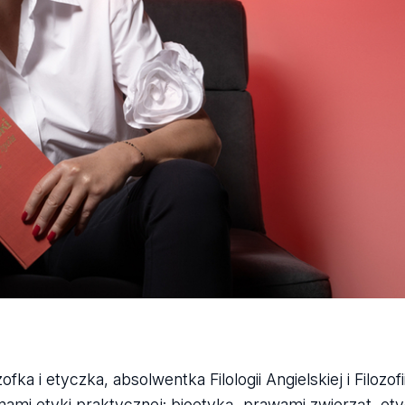
ozofka i etyczka, absolwentka Filologii Angielskiej i Filozo
lemami etyki praktycznej: bioetyką, prawami zwierząt, e