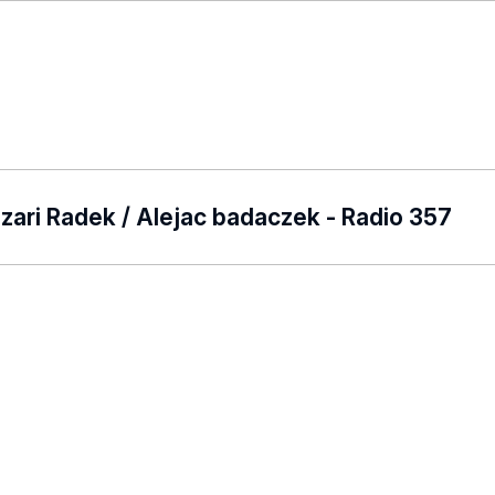
azari Radek / Alejac badaczek - Radio 357
czek/odcinek/569183/?
cmlkETFmMnh3YzkxRDRIQm1ha2Mzc3J0YwZhcHBfaWQ
xuDJFdoKo34brQrEDEXX9_5-
n