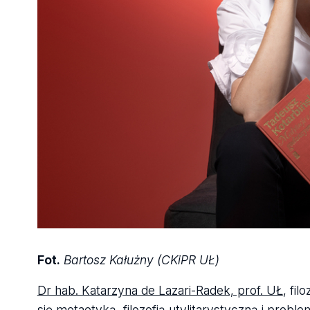
Fot.
Bartosz Kałużny (CKiPR UŁ)
Dr hab. Katarzyna de Lazari-Radek, prof. UŁ
, fil
się metaetyką, filozofią utylitarystyczną i prob