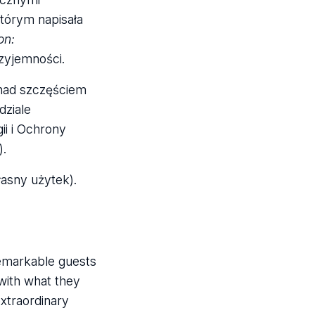
którym napisała
on:
rzyjemności.
 nad szczęściem
dziale
ii i Ochrony
).
asny użytek).
remarkable guests
 with what they
extraordinary