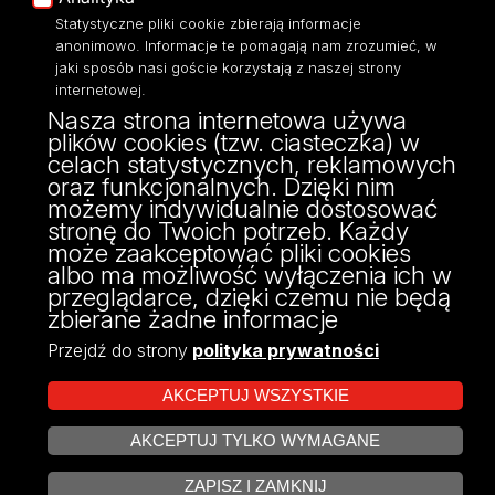
Statystyczne pliki cookie zbierają informacje
Eksperci UŁ
anonimowo. Informacje te pomagają nam zrozumieć, w
Polityka Prywatności
jaki sposób nasi goście korzystają z naszej strony
Dostępność
internetowej.
Nasza strona internetowa używa
plików cookies (tzw. ciasteczka) w
celach statystycznych, reklamowych
oraz funkcjonalnych. Dzięki nim
ul. Kamińskiego 27a
możemy indywidualnie dostosować
90-219 Łódź
stronę do Twoich potrzeb. Każdy
może zaakceptować pliki cookies
albo ma możliwość wyłączenia ich w
przeglądarce, dzięki czemu nie będą
zbierane żadne informacje
Przejdź do strony
polityka prywatności
AKCEPTUJ WSZYSTKIE
AKCEPTUJ TYLKO WYMAGANE
Projekt Multiportalu UŁ współfinansowany z funduszy Unii Europejskiej w
ZARZĄDZAJ COOKIES
ramach konkursu NCBR
ZAPISZ I ZAMKNIJ