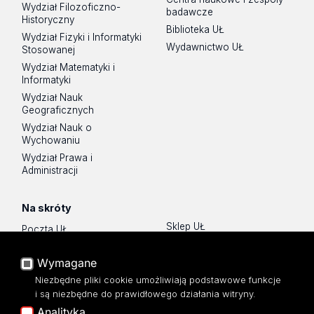
Wydział Filozoficzno-
badawcze
Historyczny
Biblioteka UŁ
Wydział Fizyki i Informatyki
Wydawnictwo UŁ
Stosowanej
Wydział Matematyki i
Informatyki
Wydział Nauk
Geograficznych
Wydział Nauk o
Wychowaniu
Wydział Prawa i
Administracji
Na skróty
Sklep UŁ
Poczta UŁ
Lista wydziałów i jednostek
USOSWeb
Wymagane
Mapa Strony
Portal Pracowniczy
Dostępność
Niezbędne pliki cookie umożliwiają podstawowe funkcje
Baza Aktów Własnych
i są niezbędne do prawidłowego działania witryny.
Polityka prywatności
Platforma e-learningowa
Analityka
Moodle