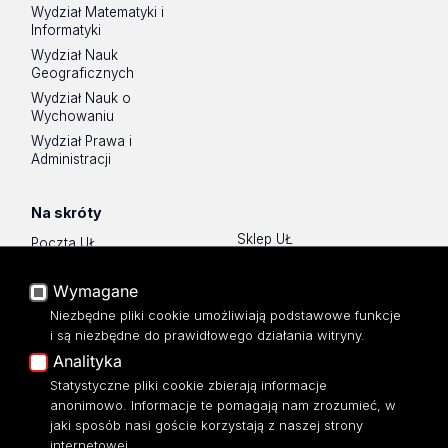
Wydział Matematyki i
Informatyki
Wydział Nauk
Geograficznych
Wydział Nauk o
Wychowaniu
Wydział Prawa i
Administracji
Na skróty
Sklep UŁ
Poczta UŁ
Lista wydziałów i jednostek
USOSWeb
Wymagane
Mapa Strony
Portal Pracowniczy
Dostępność
Niezbędne pliki cookie umożliwiają podstawowe funkcje
Baza Aktów Własnych
i są niezbędne do prawidłowego działania witryny.
Polityka prywatności
Platforma e-learningowa
Analityka
Moodle
Statystyczne pliki cookie zbierają informacje
Eksperci UŁ
anonimowo. Informacje te pomagają nam zrozumieć, w
Polityka Prywatności
jaki sposób nasi goście korzystają z naszej strony
Dostępność
internetowej.