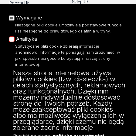
Sklep UŁ
Poczta UŁ
Lista wydziałów i jednostek
USOSWeb
Wymagane
Mapa Strony
Portal Pracowniczy
Dostępność
Niezbędne pliki cookie umożliwiają podstawowe funkcje
Baza Aktów Własnych
i są niezbędne do prawidłowego działania witryny.
Polityka prywatności
Platforma e-learningowa
Analityka
Moodle
Statystyczne pliki cookie zbierają informacje
Eksperci UŁ
anonimowo. Informacje te pomagają nam zrozumieć, w
Polityka Prywatności
jaki sposób nasi goście korzystają z naszej strony
Dostępność
internetowej.
Nasza strona internetowa używa
plików cookies (tzw. ciasteczka) w
celach statystycznych, reklamowych
oraz funkcjonalnych. Dzięki nim
ul. Kamińskiego 27a
możemy indywidualnie dostosować
90-219 Łódź
stronę do Twoich potrzeb. Każdy
może zaakceptować pliki cookies
albo ma możliwość wyłączenia ich w
przeglądarce, dzięki czemu nie będą
zbierane żadne informacje
Przejdź do strony
polityka prywatności