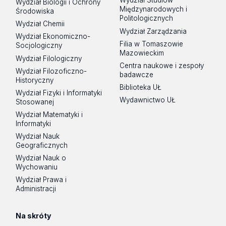
Wydział Studiów
Wydział Biologii i Ochrony
Międzynarodowych i
Środowiska
Politologicznych
Wydział Chemii
Wydział Zarządzania
Wydział Ekonomiczno-
Filia w Tomaszowie
Socjologiczny
Mazowieckim
Wydział Filologiczny
Centra naukowe i zespoły
Wydział Filozoficzno-
badawcze
Historyczny
Biblioteka UŁ
Wydział Fizyki i Informatyki
Wydawnictwo UŁ
Stosowanej
Wydział Matematyki i
Informatyki
Wydział Nauk
Geograficznych
Wydział Nauk o
Wychowaniu
Wydział Prawa i
Administracji
Na skróty